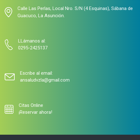
Calle Las Perlas, Local Nro. S/N (4 Esquinas), Sábana de
Guacuco, La Asunción.
LLámanos al:
0295-2425137
Escribe al email:
ansaludvzla@gmail.com
Citas Online
¡Reservar ahora!