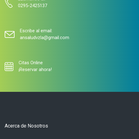
0295-2425137
Escribe al email:
ansaludvzla@gmail.com
Citas Online
¡Reservar ahora!
Acerca de Nosotros